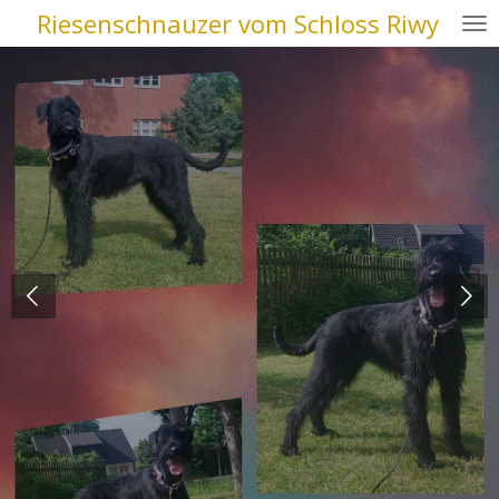
Riesenschnauzer vom Schloss Riwy
Zum
Hauptinhalt
springen